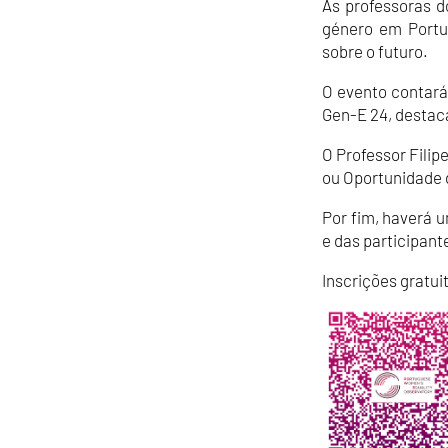
As professoras 
género em Portug
sobre o futuro.
O evento contará
Gen-E 24, destac
O Professor Filip
ou Oportunidade 
Por fim, haverá 
e das participant
Inscrições gratui