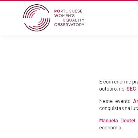
É com enorme praz
outubro, no
ISEG 
Neste evento
A
conquistas na lut
Manuela Doutel 
economia.