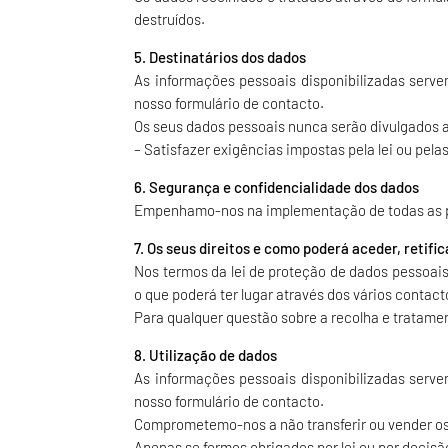
destruídos.
5. Destinatários dos dados
As informações pessoais disponibilizadas serve
nosso formulário de contacto.
Os seus dados pessoais nunca serão divulgados a
– Satisfazer exigências impostas pela lei ou pel
6. Segurança e confidencialidade dos dados
Empenhamo-nos na implementação de todas as pr
7. Os seus direitos e como poderá aceder, retif
Nos termos da lei de proteção de dados pessoais,
o que poderá ter lugar através dos vários contac
Para qualquer questão sobre a recolha e tratame
8. Utilização de dados
As informações pessoais disponibilizadas serve
nosso formulário de contacto.
Comprometemo-nos a não transferir ou vender os 
Apenas se formos obrigados por lei ou por decisã