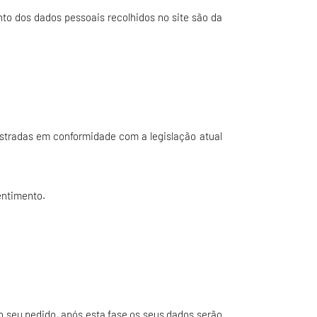
to dos dados pessoais recolhidos no site são da
stradas em conformidade com a legislação atual
entimento.
 seu pedido, após esta fase os seus dados serão