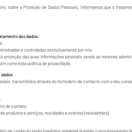
bro, sobre a Proteção de Dados Pessoais, informamos que o tratamen
ratamento dos dados.
s.
ministradas e controladas exclusivamente por nós.
e à proteção das suas informações pessoais sendo as mesmas admini
sim como esta política de privacidade.
e dados
soais, transmitidos através do formulário de contacto com o seu cons
:
rio de contato;
 de produtos e serviços, novidades e eventos (newsletters).
ulário de contacto serão mantidos somente durante o processamento do