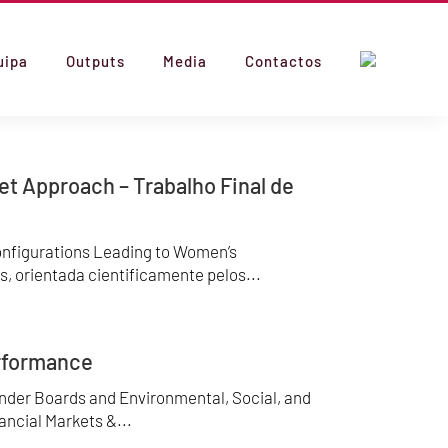
uipa
Outputs
Media
Contactos
t Approach – Trabalho Final de
onfigurations Leading to Women’s
, orientada cientificamente pelos...
erformance
der Boards and Environmental, Social, and
ncial Markets &...